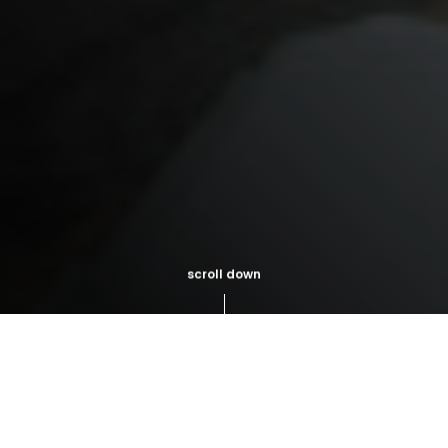
scroll down
apoiar.cruzvermelha.p