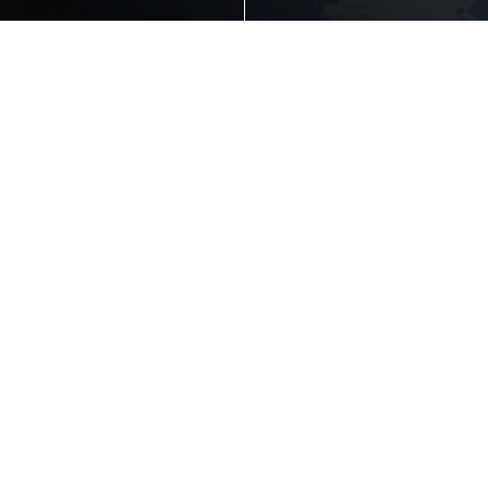
Apoie o Fundo de
Emergência
da Cruz Vermelha
Portuguesa
A Cruz Vermelha Portuguesa garante
assistência à população em situações de
emergência (incêndios, sismos, inundações),
oferecendo uma resposta imediata, efetiva e
sustentada no tempo.